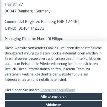
Hainstr. 27
96047 Bamberg | Germany
Commercial Register: Bamberg HRB 12446 |
Ust‑ID: DE461142273
Managing Director: Marco Di Filippo
Diese Website verwendet Cookies, um Ihnen die bestmögliche
Informationspflicht gem. DSGVO Art. 13 unter
Benutzererfahrung zu bieten. Cookie-Informationen werden in
www.hackxtreme.com/privacy
Ihrem Browser gespeichert und führen bestimmte Funktionen
aus – zum Beispiel die Wiedererkennung bei Ihrem nächsten
Besuch. Diese Informationen helfen unserem Team, zu
verstehen, welche Abschnitte der Website für Sie am
interessantesten und nützlichsten sind.
Impressum
Datenschutzerklärung
Hier finden Sie unsere
Datenschutzerklärung
.
Alle akzeptieren
Ablehnen